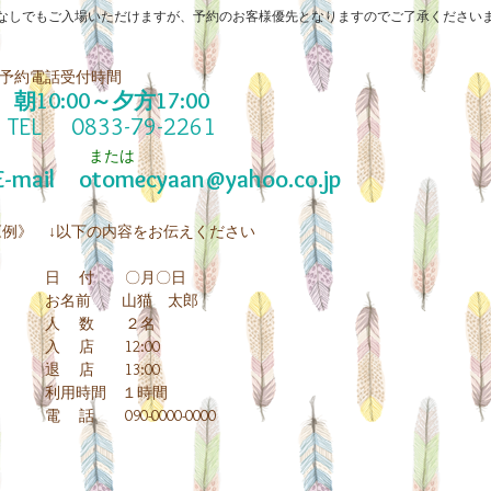
なしでもご入場いただけますが、予約のお客様優先となりますのでご了承ください
予約電話受付時間
朝10:00～夕方17:00
TEL 0833-79-2261
または
-mail
otomecyaan@yahoo.co.jp
例》 ↓以下の内容をお伝えください
 付 〇月〇日
名前 山猫 太郎
 数 ２名
 店 12:00
 店 13:00
用時間 １時間
話 090-0000-0000