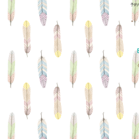
予約
＊ 
E
《
日
お
人
入
退
利
電 